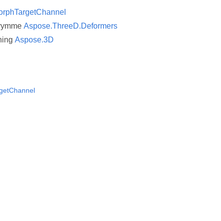
orphTargetChannel
trymme
Aspose.ThreeD.Deformers
ning
Aspose.3D
getChannel