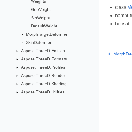
Weights
class
M
GetWeight
namnu
SetWeight
hopsätt
DefaultWeight
MorphTargetDeformer
SkinDeformer
Aspose.ThreeD.Entities
MorphTar
Aspose.ThreeD.Formats
Aspose.ThreeD.Profiles
Aspose.ThreeD.Render
Aspose.ThreeD.Shading
Aspose.ThreeD.Utilities