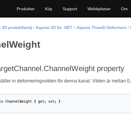
Produkter
Köp
Support
Webbplatser
Om
.3D produktfamilj
Aspose.3D för .NET
Aspose.ThreeD.Deformers
elWeight
rgetChannel.ChannelWeight property
täller in deformeringsvikten för denna kanal. Vikten är mellan 0
le
ChannelWeight
{
get
;
set
;
}