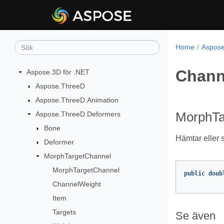
Home
Aspose
Chann
Aspose.3D för .NET
Aspose.ThreeD
Aspose.ThreeD.Animation
Aspose.ThreeD.Deformers
MorphTa
Bone
Hämtar eller s
Deformer
MorphTargetChannel
MorphTargetChannel
public
doub
ChannelWeight
Item
Targets
Se även