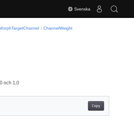
Svenska
MorphTargetChannel
ChannelWeight
,0 och 1,0
Copy