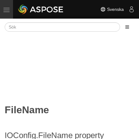
Svenska
Växla navigering
FileName
IOConfig.FileName property