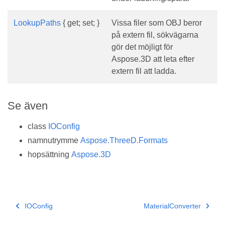
LookupPaths
{ get; set; }
Vissa filer som OBJ beror
på extern fil, sökvägarna
gör det möjligt för
Aspose.3D att leta efter
extern fil att ladda.
Se även
class
IOConfig
namnutrymme
Aspose.ThreeD.Formats
hopsättning
Aspose.3D
IOConfig
MaterialConverter