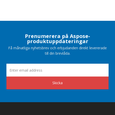
Prenumerera på Aspose-
produktuppdateringar
Få månatliga nyhetsbrev och erbjudanden direkt levererade
till din brevlåda.
Skicka