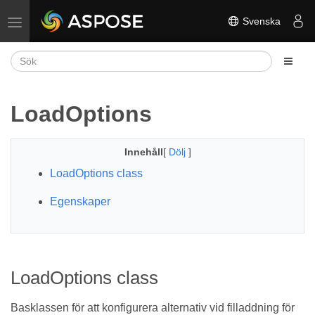
Svenska
Växla navigering
LoadOptions
Innehåll
[
Dölj
]
LoadOptions class
Egenskaper
LoadOptions class
Basklassen för att konfigurera alternativ vid filladdning för