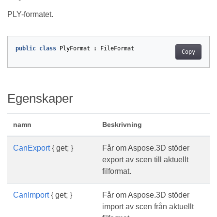
PLY-formatet.
public
class
PlyFormat
:
FileFormat
Copy
Egenskaper
namn
Beskrivning
CanExport
{ get; }
Får om Aspose.3D stöder
export av scen till aktuellt
filformat.
CanImport
{ get; }
Får om Aspose.3D stöder
import av scen från aktuellt