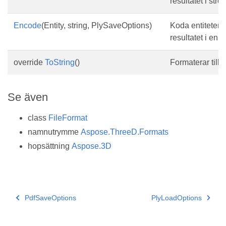
resultatet i str
Encode
(Entity, string, PlySaveOptions)
Koda entiteten 
resultatet i en ex
override
ToString
()
Formaterar till s
Se även
class
FileFormat
namnutrymme
Aspose.ThreeD.Formats
hopsättning
Aspose.3D
PdfSaveOptions
PlyLoadOptions