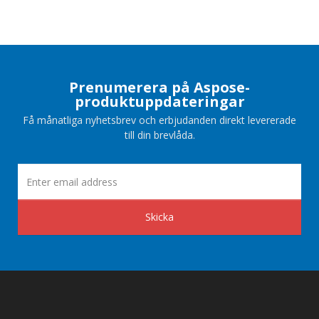
Prenumerera på Aspose-
produktuppdateringar
Få månatliga nyhetsbrev och erbjudanden direkt levererade
till din brevlåda.
Skicka