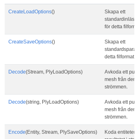
CreateLoadOptions
()
Skapa ett
standardinläsni
för detta filforma
CreateSaveOptions
()
Skapa ett
standardsparalte
detta filformat
Decode
(Stream, PlyLoadOptions)
Avkoda ett punk
mesh från den 
strömmen.
Decode
(string, PlyLoadOptions)
Avkoda ett punk
mesh från den 
strömmen.
Encode
(Entity, Stream, PlySaveOptions)
Koda entiteten 