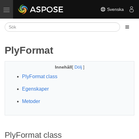
Svenska
Växla navigering
PlyFormat
Innehåll
[
Dölj
]
PlyFormat class
Egenskaper
Metoder
PlyFormat class