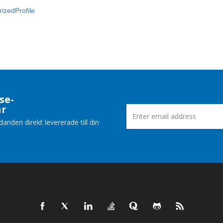
izedProfile
se-
ar
nden direkt levererade till din