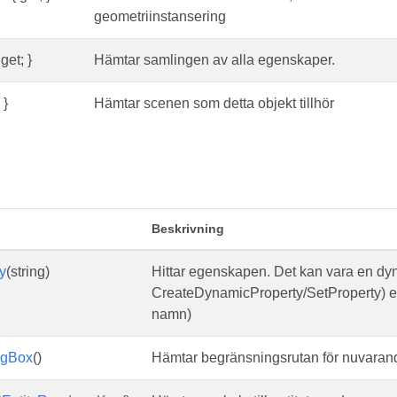
geometriinstansering
get; }
Hämtar samlingen av alla egenskaper.
 }
Hämtar scenen som detta objekt tillhör
Beskrivning
y
(string)
Hittar egenskapen. Det kan vara en d
CreateDynamicProperty/SetProperty) el
namn)
ngBox
()
Hämtar begränsningsrutan för nuvarand