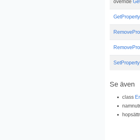
override
Ge
GetProperty
RemovePro
RemovePro
SetProperty
Se även
class
En
namnu
hopsätt