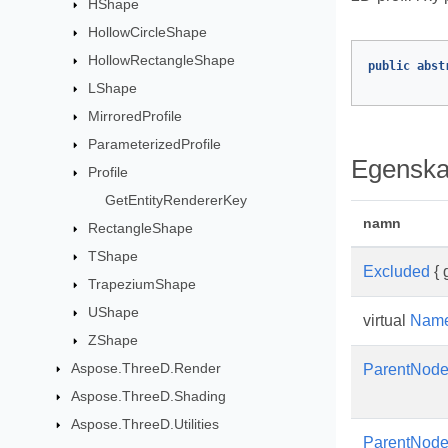
HShape
HollowCircleShape
HollowRectangleShape
public
abst
LShape
MirroredProfile
ParameterizedProfile
Egenska
Profile
GetEntityRendererKey
namn
RectangleShape
TShape
Excluded
{ g
TrapeziumShape
UShape
virtual
Nam
ZShape
Aspose.ThreeD.Render
ParentNod
Aspose.ThreeD.Shading
Aspose.ThreeD.Utilities
ParentNod