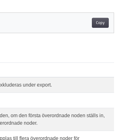
Copy
exkluderas under export.
oden, om den första överordnade noden ställs in,
verordnade noder.
las till flera överordnade noder för