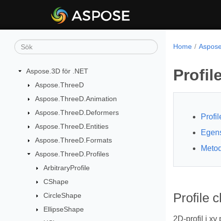
Home
Aspose
Profil
Aspose.3D för .NET
Aspose.ThreeD
Aspose.ThreeD.Animation
Aspose.ThreeD.Deformers
Profil
Aspose.ThreeD.Entities
Egen
Aspose.ThreeD.Formats
Meto
Aspose.ThreeD.Profiles
ArbitraryProfile
CShape
Profile c
CircleShape
EllipseShape
2D-profil i xy