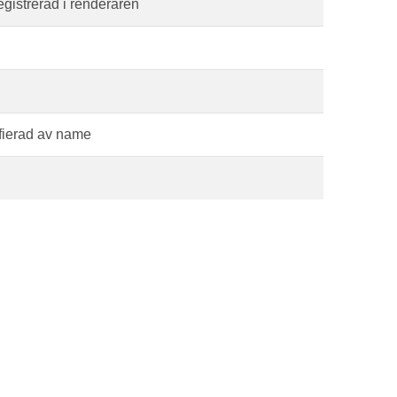
egistrerad i renderaren
fierad av name