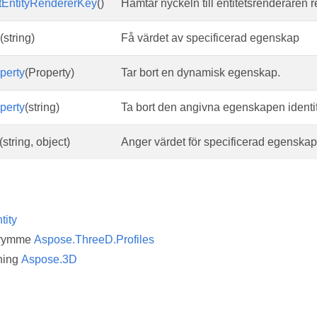
tEntityRendererKey
()
Hämtar nyckeln till entitetsrenderaren r
(string)
Få värdet av specificerad egenskap
perty
(Property)
Tar bort en dynamisk egenskap.
perty
(string)
Ta bort den angivna egenskapen identi
(string, object)
Anger värdet för specificerad egenskap
tity
trymme
Aspose.ThreeD.Profiles
ning
Aspose.3D