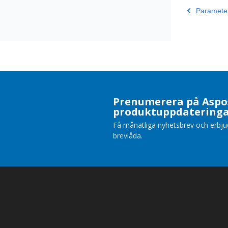
Parameter
Prenumerera på Aspo
produktuppdatering
Få månatliga nyhetsbrev och erbjuda
brevlåda.