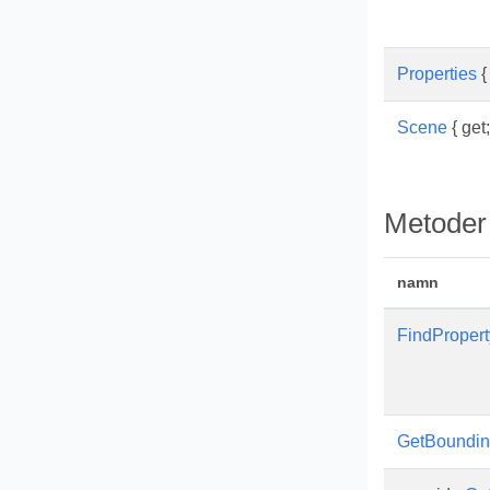
Properties
{ 
Scene
{ get;
Metoder
namn
FindPropert
GetBoundi