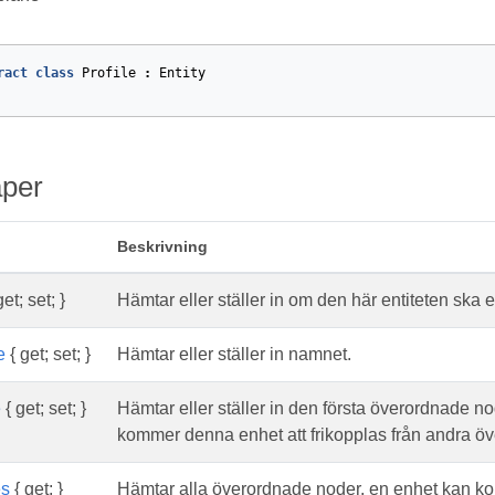
ract
class
Profile
:
Entity
per
Beskrivning
et; set; }
Hämtar eller ställer in om den här entiteten ska 
e
{ get; set; }
Hämtar eller ställer in namnet.
e
{ get; set; }
Hämtar eller ställer in den första överordnade n
kommer denna enhet att frikopplas från andra ö
es
{ get; }
Hämtar alla överordnade noder, en enhet kan kopp