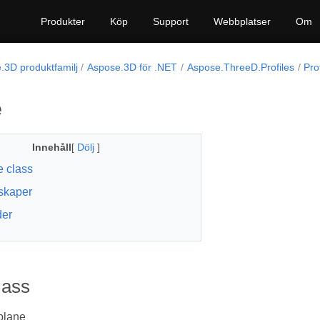
Produkter
Köp
Support
Webbplatser
Om
.3D produktfamilj
Aspose.3D för .NET
Aspose.ThreeD.Profiles
Pro
e
Innehåll
[
Dölj
]
e class
skaper
der
lass
 plane