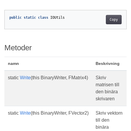
public
static
class
IOUtils
Copy
Metoder
namn
Beskrivning
static
Write
(this BinaryWriter, FMatrix4)
Skriv
matrisen till
den binära
skrivaren
static
Write
(this BinaryWriter, FVector2)
Skriv vektorn
till den
binära