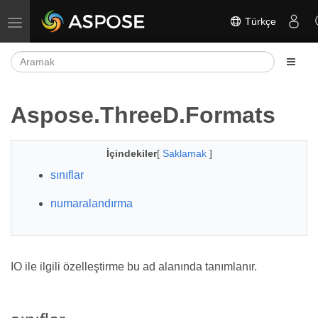
Türkçe
Gezinmeyi aç/kapat
Aspose.ThreeD.Formats
İçindekiler
[
Saklamak
]
sınıflar
numaralandırma
IO ile ilgili özelleştirme bu ad alanında tanımlanır.