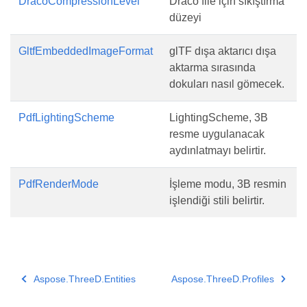
DracoCompressionLevel
Draco file için sıkıştırma
düzeyi
GltfEmbeddedImageFormat
glTF dışa aktarıcı dışa
aktarma sırasında
dokuları nasıl gömecek.
PdfLightingScheme
LightingScheme, 3B
resme uygulanacak
aydınlatmayı belirtir.
PdfRenderMode
İşleme modu, 3B resmin
işlendiği stili belirtir.
Aspose.ThreeD.Entities
Aspose.ThreeD.Profiles