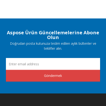
Aspose Ürün Güncellemelerine Abone
Olun
Doğrudan posta kutunuza teslim edilen aylık bültenler ve
teklifler alın.
Göndermek