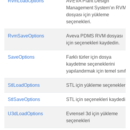
RvmLoadOptions
AVEVA Plant Design
Management System’ın RVM
dosyası için yükleme
seçenekleri.
RvmSaveOptions
Aveva PDMS RVM dosyası
için seçenekleri kaydedin.
SaveOptions
Farklı türler için dosya
kaydetme seçeneklerini
yapılandırmak için temel sınıf
StlLoadOptions
STL için yükleme seçenekleri
StlSaveOptions
STL için seçenekleri kaydedin
U3dLoadOptions
Evrensel 3d için yükleme
seçenekleri