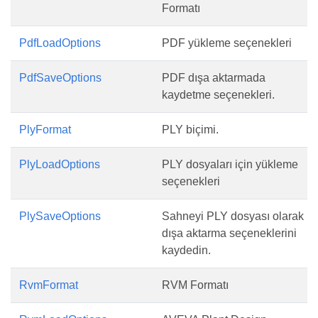
Formatı
PdfLoadOptions
PDF yükleme seçenekleri
PdfSaveOptions
PDF dışa aktarmada
kaydetme seçenekleri.
PlyFormat
PLY biçimi.
PlyLoadOptions
PLY dosyaları için yükleme
seçenekleri
PlySaveOptions
Sahneyi PLY dosyası olarak
dışa aktarma seçeneklerini
kaydedin.
RvmFormat
RVM Formatı