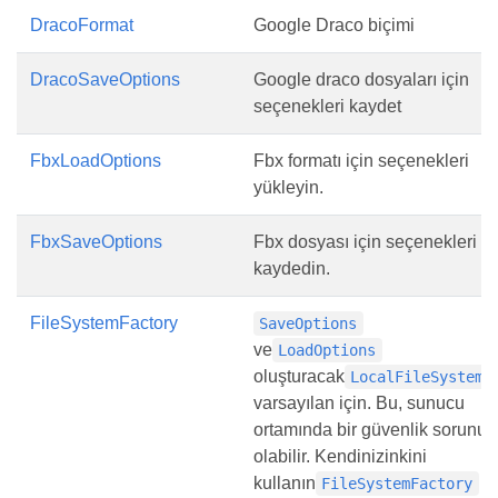
DracoFormat
Google Draco biçimi
DracoSaveOptions
Google draco dosyaları için
seçenekleri kaydet
FbxLoadOptions
Fbx formatı için seçenekleri
yükleyin.
FbxSaveOptions
Fbx dosyası için seçenekleri
kaydedin.
FileSystemFactory
SaveOptions
ve
LoadOptions
oluşturacak
LocalFileSystem
varsayılan için. Bu, sunucu
ortamında bir güvenlik sorunu
olabilir. Kendinizinkini
kullanın
FileSystemFactory