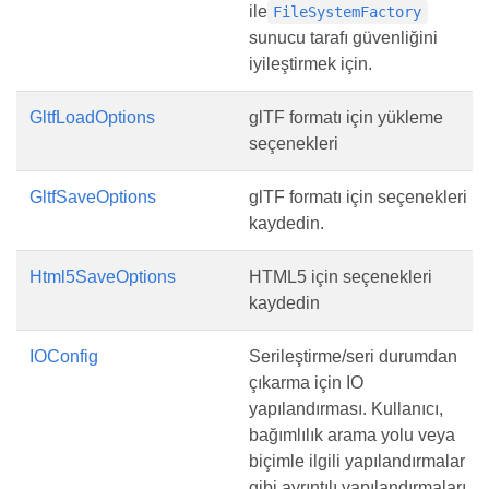
ile
FileSystemFactory
sunucu tarafı güvenliğini
iyileştirmek için.
GltfLoadOptions
glTF formatı için yükleme
seçenekleri
GltfSaveOptions
glTF formatı için seçenekleri
kaydedin.
Html5SaveOptions
HTML5 için seçenekleri
kaydedin
IOConfig
Serileştirme/seri durumdan
çıkarma için IO
yapılandırması. Kullanıcı,
bağımlılık arama yolu veya
biçimle ilgili yapılandırmalar
gibi ayrıntılı yapılandırmaları