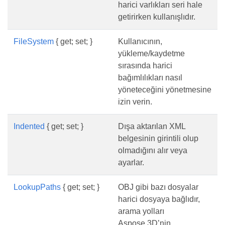
harici varlıkları seri hale
getirirken kullanışlıdır.
FileSystem
{ get; set; }
Kullanıcının,
yükleme/kaydetme
sırasında harici
bağımlılıkları nasıl
yöneteceğini yönetmesine
izin verin.
Indented
{ get; set; }
Dışa aktarılan XML
belgesinin girintili olup
olmadığını alır veya
ayarlar.
LookupPaths
{ get; set; }
OBJ gibi bazı dosyalar
harici dosyaya bağlıdır,
arama yolları
Aspose.3D’nin