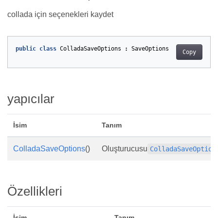
collada için seçenekleri kaydet
public
class
ColladaSaveOptions
:
SaveOptions
Copy
yapıcılar
İsim
Tanım
ColladaSaveOptions
()
Oluşturucusu
ColladaSaveOption
Özellikleri
İsim
Tanım