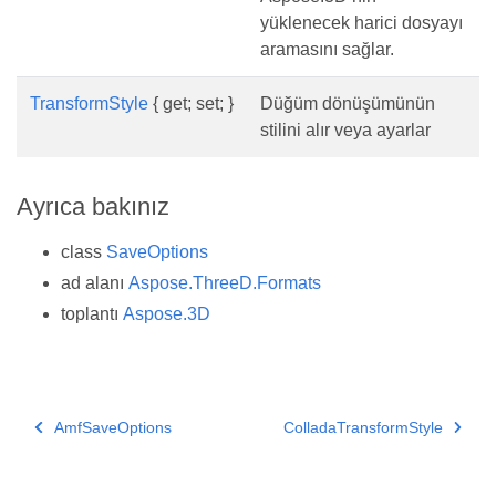
yüklenecek harici dosyayı
aramasını sağlar.
TransformStyle
{ get; set; }
Düğüm dönüşümünün
stilini alır veya ayarlar
Ayrıca bakınız
class
SaveOptions
ad alanı
Aspose.ThreeD.Formats
toplantı
Aspose.3D
AmfSaveOptions
ColladaTransformStyle