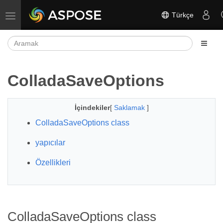
Türkçe
Gezinmeyi aç/kapat
ColladaSaveOptions
İçindekiler
[
Saklamak
]
ColladaSaveOptions class
yapıcılar
Özellikleri
ColladaSaveOptions class