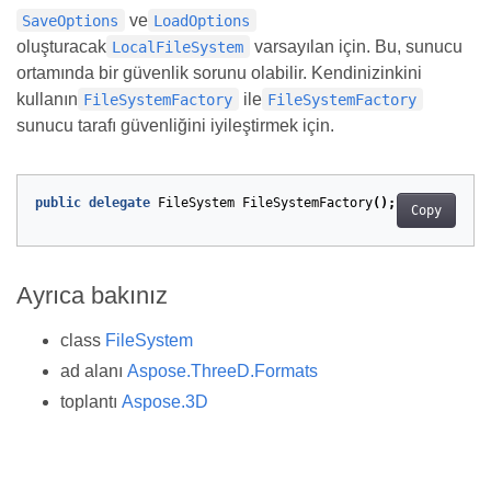
ve
SaveOptions
LoadOptions
oluşturacak
varsayılan için. Bu, sunucu
LocalFileSystem
ortamında bir güvenlik sorunu olabilir. Kendinizinkini
kullanın
ile
FileSystemFactory
FileSystemFactory
sunucu tarafı güvenliğini iyileştirmek için.
public
delegate
FileSystem
FileSystemFactory
();
Copy
Ayrıca bakınız
class
FileSystem
ad alanı
Aspose.ThreeD.Formats
toplantı
Aspose.3D