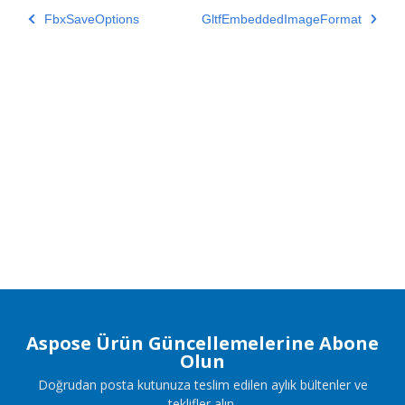
FbxSaveOptions
GltfEmbeddedImageFormat
Aspose Ürün Güncellemelerine Abone
Olun
Doğrudan posta kutunuza teslim edilen aylık bültenler ve
teklifler alın.