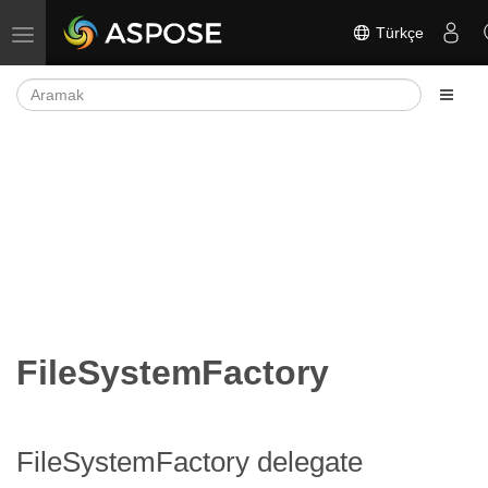
Türkçe
Gezinmeyi aç/kapat
FileSystemFactory
FileSystemFactory delegate