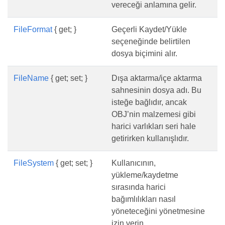
vereceği anlamına gelir.
FileFormat
{ get; }
Geçerli Kaydet/Yükle
seçeneğinde belirtilen
dosya biçimini alır.
FileName
{ get; set; }
Dışa aktarma/içe aktarma
sahnesinin dosya adı. Bu
isteğe bağlıdır, ancak
OBJ’nin malzemesi gibi
harici varlıkları seri hale
getirirken kullanışlıdır.
FileSystem
{ get; set; }
Kullanıcının,
yükleme/kaydetme
sırasında harici
bağımlılıkları nasıl
yöneteceğini yönetmesine
izin verin.