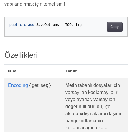
yapılandırmak için temel sınıf
public
class
SaveOptions
:
IOConfig
Copy
Özellikleri
İsim
Tanım
Encoding
{ get; set; }
Metin tabanlı dosyalar için
varsayılan kodlamayı alır
veya ayarlar. Varsayılan
değer null’dur; bu, içe
aktaran/dışa aktaran kişinin
hangi kodlamanın
kullanılacağına karar