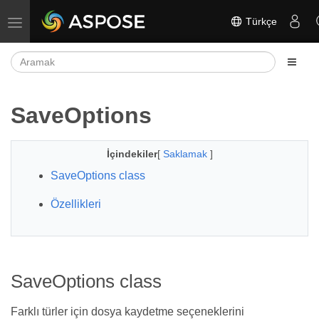
Türkçe
Gezinmeyi aç/kapat
SaveOptions
İçindekiler
[
Saklamak
]
SaveOptions class
Özellikleri
SaveOptions class
Farklı türler için dosya kaydetme seçeneklerini