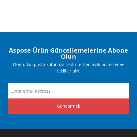
Aspose Ürün Güncellemelerine Abone
Olun
Doğrudan posta kutunuza teslim edilen aylık bültenler ve
teklifler alın.
Göndermek