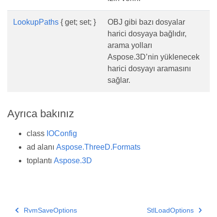
LookupPaths
{ get; set; }
OBJ gibi bazı dosyalar
harici dosyaya bağlıdır,
arama yolları
Aspose.3D’nin yüklenecek
harici dosyayı aramasını
sağlar.
Ayrıca bakınız
class
IOConfig
ad alanı
Aspose.ThreeD.Formats
toplantı
Aspose.3D
RvmSaveOptions
StlLoadOptions