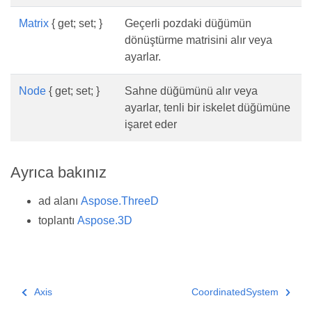
Matrix
{ get; set; }
Geçerli pozdaki düğümün
dönüştürme matrisini alır veya
ayarlar.
Node
{ get; set; }
Sahne düğümünü alır veya
ayarlar, tenli bir iskelet düğümüne
işaret eder
Ayrıca bakınız
ad alanı
Aspose.ThreeD
toplantı
Aspose.3D
Axis
CoordinatedSystem