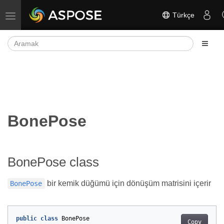
Türkçe
Gezinmeyi aç/kapat
BonePose
BonePose class
bir kemik düğümü için dönüşüm matrisini içerir
BonePose
public
class
BonePose
Copy