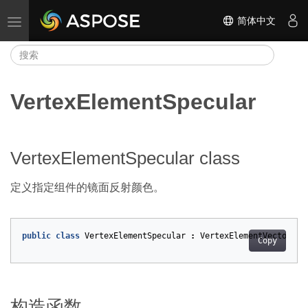
简体中文
切换导航
VertexElementSpecular
VertexElementSpecular class
定义指定组件的镜面反射颜色。
public
class
VertexElementSpecular
:
VertexElementVector4
Copy
构造函数