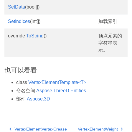
SetData
(bool[])
SetIndices
(int[])
加载索引
override
ToString
()
顶点元素的
字符串表
示。
也可以看看
class
VertexElementTemplate<T>
命名空间
Aspose.ThreeD.Entities
部件
Aspose.3D
VertexElementVertexCrease
VertexElementWeight