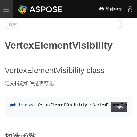
简体中文
切换导航
VertexElementVisibility
VertexElementVisibility class
定义指定组件是否可见
public
class
VertexElementVisibility
:
VertexElementTemplat
Copy
构造函数