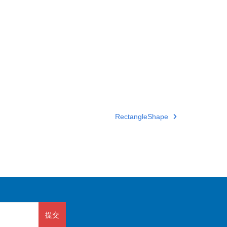
RectangleShape
提交