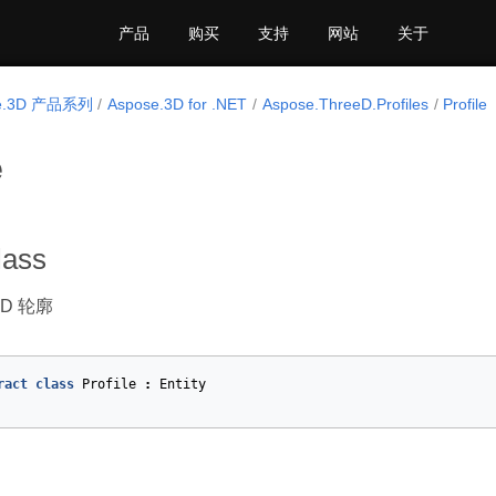
产品
购买
支持
网站
关于
se.3D 产品系列
Aspose.3D for .NET
Aspose.ThreeD.Profiles
Profile
e
lass
2D 轮廓
ract
class
Profile
:
Entity