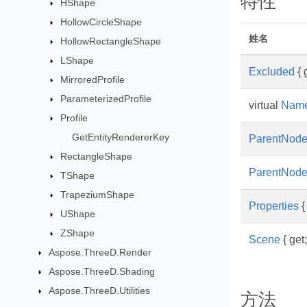
特性
HShape
HollowCircleShape
姓名
HollowRectangleShape
LShape
Excluded
{ g
MirroredProfile
ParameterizedProfile
virtual
Nam
Profile
GetEntityRendererKey
ParentNod
RectangleShape
ParentNod
TShape
TrapeziumShape
Properties
{ 
UShape
ZShape
Scene
{ get;
Aspose.ThreeD.Render
Aspose.ThreeD.Shading
Aspose.ThreeD.Utilities
方法