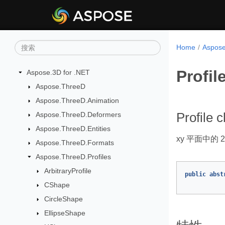
Home
Aspo
Profil
Aspose.3D for .NET
Aspose.ThreeD
Aspose.ThreeD.Animation
Aspose.ThreeD.Deformers
Profile c
Aspose.ThreeD.Entities
xy 平面中的 
Aspose.ThreeD.Formats
Aspose.ThreeD.Profiles
ArbitraryProfile
public
abst
CShape
CircleShape
EllipseShape