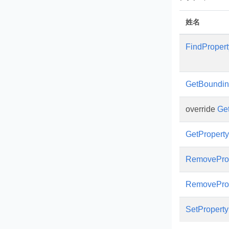
姓名
FindPropert
GetBoundi
override
Ge
GetProperty
RemovePro
RemovePro
SetProperty