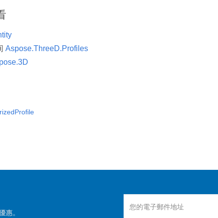
看
tity
间
Aspose.ThreeD.Profiles
pose.3D
izedProfile
優惠。