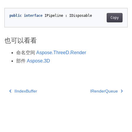
public
interface
IPipeline
:
IDisposable
Copy
也可以看看
命名空间
Aspose.ThreeD.Render
部件
Aspose.3D
IIndexBuffer
IRenderQueue