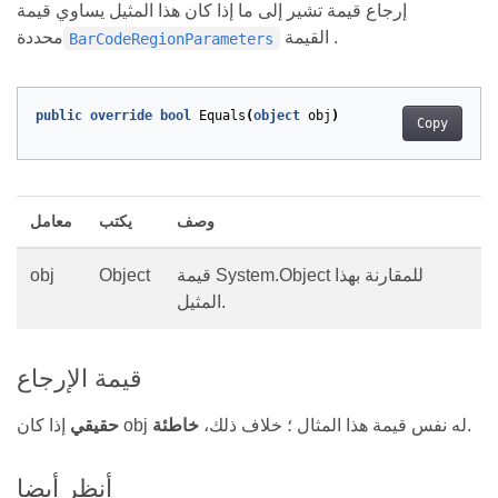
إرجاع قيمة تشير إلى ما إذا كان هذا المثيل يساوي قيمة
القيمة .
محددة
BarCodeRegionParameters
public
override
bool
Equals
(
object
obj
)
Copy
وصف
يكتب
معامل
قيمة System.Object للمقارنة بهذا
Object
obj
المثيل.
قيمة الإرجاع
.
إذا كان obj له نفس قيمة هذا المثال ؛ خلاف ذلك،
خاطئة
حقيقي
أنظر أيضا