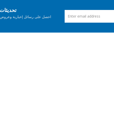
اشترك في Aspose ت
احصل على رسائل إخبارية وعروض ش
الإصدارات الجديدة
دعم مجاني
العروض 
مدونة او مذكرة
اس