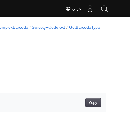
عربي
omplexBarcode
SwissQRCodetext
GetBarcodeType
Copy