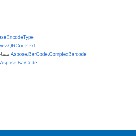
aseEncodeType
wissQRCodetext
Aspose.BarCode.ComplexBarcode
مساحة الاسم
Aspose.BarCode