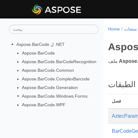
Home
Aspos
Aspose.BarCode ل .NET
Aspose.BarCode
Aspose
ملف
Aspose.BarCode.BarCodeRecognition
Aspose.BarCode.Common
Aspose.BarCode.ComplexBarcode
الطبقات
Aspose.BarCode.Generation
Aspose.BarCode.Windows.Forms
فصل
Aspose.BarCode.WPF
AztecParam
BarCodeGen