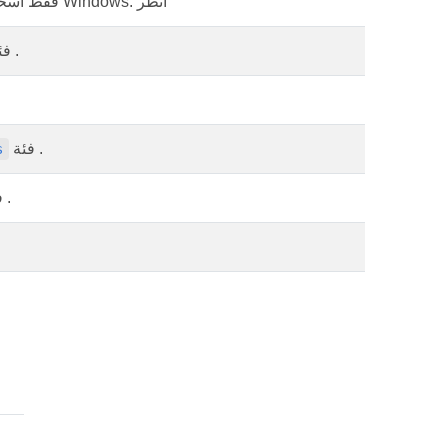
BarcodeGeneratorControl . فقط اسحبه وأفلته في نموذج Windows. انظر
فئة .
فئة .
s
فئة .