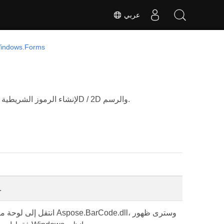
عربي
indows.Forms
يحتوي على عناصر تحكم WinForms لإنشاء الرموز الشريطية 1D / 2D والرسم.
فئ