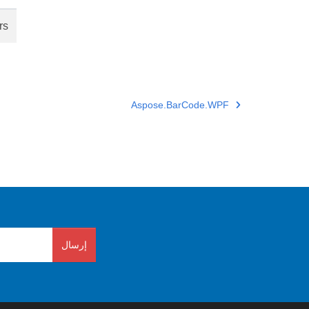
rs
Aspose.BarCode.WPF
إرسال