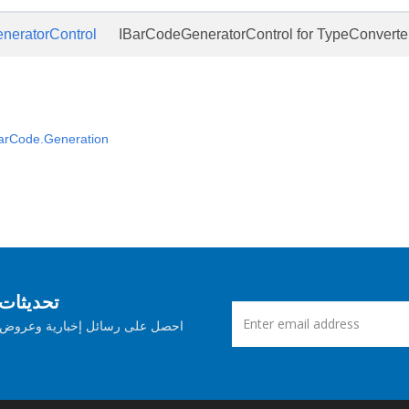
neratorControl
IBarCodeGeneratorControl for TypeConverte
arCode.Generation
اشترك في Aspose ت
احصل على رسائل إخبارية وعروض ش