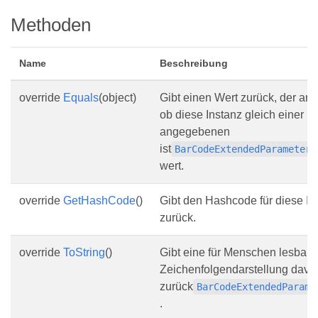
Methoden
Name
Beschreibung
override
Equals
(object)
Gibt einen Wert zurück, der ang
ob diese Instanz gleich einer
angegebenen
ist
BarCodeExtendedParameters
wert.
override
GetHashCode
()
Gibt den Hashcode für diese In
zurück.
override
ToString
()
Gibt eine für Menschen lesbare
Zeichenfolgendarstellung davo
zurück
BarCodeExtendedParame
.