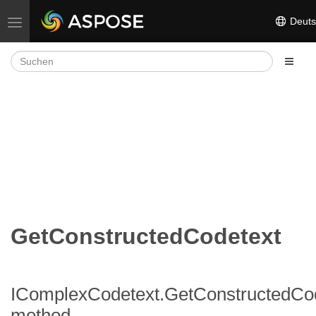
Deuts
Navigation umschalten
GetConstructedCodetext
IComplexCodetext.GetConstructedCo
method