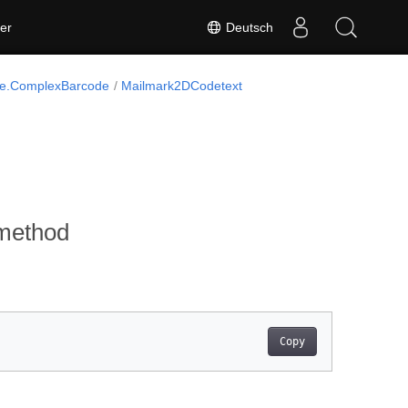
Deutsch
er
e.ComplexBarcode
Mailmark2DCodetext
method
Copy