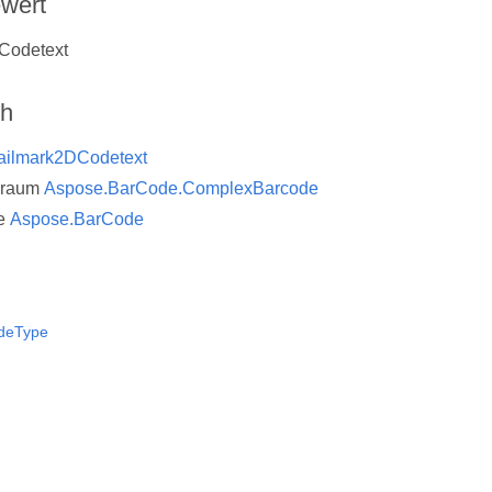
wert
 Codetext
ch
ailmark2DCodetext
sraum
Aspose.BarCode.ComplexBarcode
e
Aspose.BarCode
deType