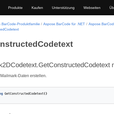
Produkte
Kaufen
Unterstützung
Webseiten
Üb
.BarCode-Produktfamilie
Aspose.BarCode für .NET
Aspose.BarCod
tedCodetext
nstructedCodetext
k2DCodetext.GetConstructedCodetext 
Mailmark-Daten erstellen.
ng
GetConstructedCodetext
()