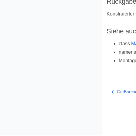
Rückgabe
Konstruierter
Siehe au
class
M
namen
Montag
GetBarco