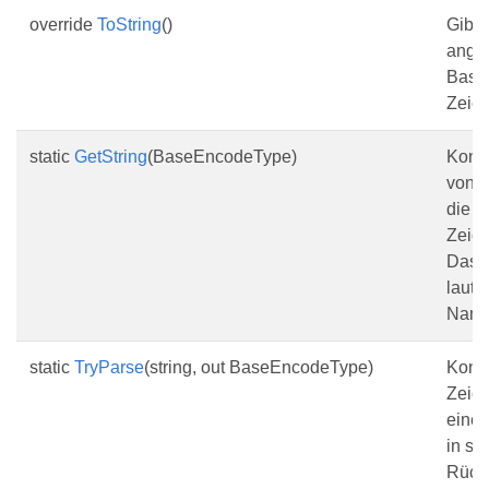
override
ToString
()
Gibt
ange
Base
Zeich
static
GetString
(BaseEncodeType)
Konve
von 
die e
Zeich
Das Z
lautet
Name
static
TryParse
(string, out BaseEncodeType)
Konve
Zeich
eine
in se
Rückg