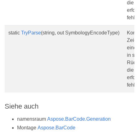
die K
erfol
fehlg
static
TryParse
(string, out SymbologyEncodeType)
Konve
Zeich
eine
in se
Rückg
die K
erfol
fehlg
Siehe auch
namensraum
Aspose.BarCode.Generation
Montage
Aspose.BarCode