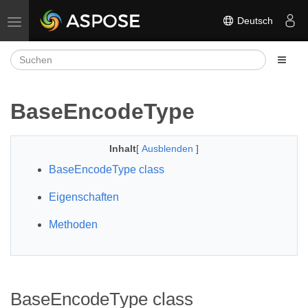
Deutsch
Navigation umschalten
BaseEncodeType
Inhalt
[
Ausblenden
]
BaseEncodeType class
Eigenschaften
Methoden
BaseEncodeType class