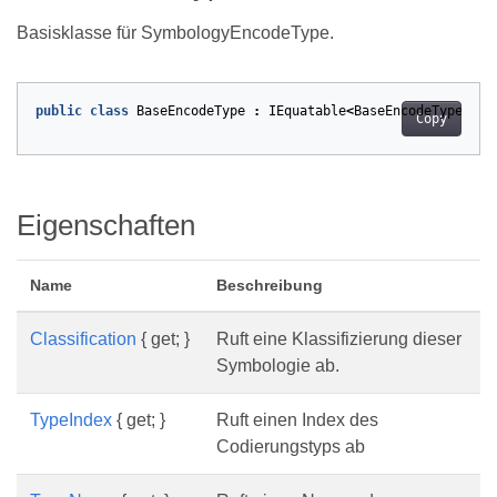
Basisklasse für SymbologyEncodeType.
public
class
BaseEncodeType
:
IEquatable
<
BaseEncodeType
>
Copy
Eigenschaften
Name
Beschreibung
Classification
{ get; }
Ruft eine Klassifizierung dieser
Symbologie ab.
TypeIndex
{ get; }
Ruft einen Index des
Codierungstyps ab