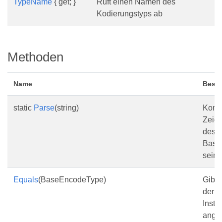
TypeName
{ get; }
Ruft einen Namen des
Kodierungstyps ab
Methoden
Name
Besc
static
Parse
(string)
Konve
Zeich
des 
Base
seine
Equals
(BaseEncodeType)
Gibt 
der a
Insta
ange