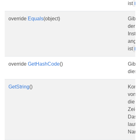
ist
Ba
override
Equals
(object)
Gibt 
der a
Insta
ange
ist
Ba
override
GetHashCode
()
Gibt 
diese
GetString
()
Konve
von 
die e
Zeich
Das Z
lautet
Name