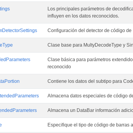
tings
Los principales parámetros de decodifi
influyen en los datos reconocidos.
DetectorSettings
Configuración del detector de código de 
eType
Clase base para MultyDecodeType y Si
edParameters
Clase básica para parámetros extendid
reconocido
aPortion
Contiene los datos del subtipo para Co
tendedParameters
Almacena datos especiales de código d
endedParameters
Almacena un DataBar información adicio
e
Especifique el tipo de código de barras a