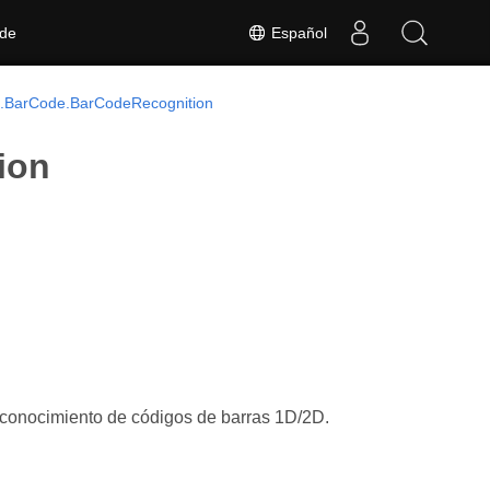
Español
 de
.BarCode.BarCodeRecognition
ion
econocimiento de códigos de barras 1D/2D.