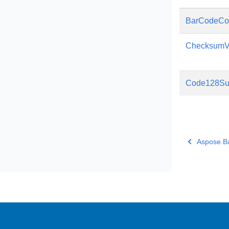
BarCodeCo
ChecksumVa
Code128Su
Aspose.B