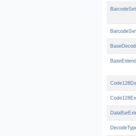
BarcodeSet
BarcodeSvm
BaseDecod
BaseExtend
Code128Dat
Code128Ex
DataBarExt
DecodeTyp