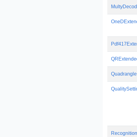
MultyDeco
OneDExten
Pdf417Exte
QRExtende
Quadrangle
QualitySett
Recognitio