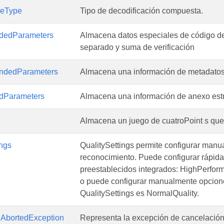
deType
Tipo de decodificación compuesta.
dedParameters
Almacena datos especiales de código de
separado y suma de verificación
ndedParameters
Almacena una información de metadatos
dParameters
Almacena una información de anexo estr
Almacena un juego de cuatroPoint s que
ings
QualitySettings permite configurar manua
reconocimiento. Puede configurar rápid
preestablecidos integrados: HighPerfor
o puede configurar manualmente opcione
QualitySettings es NormalQuality.
nAbortedException
Representa la excepción de cancelació