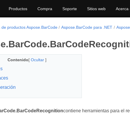
Productos
Compra
Soporte
Sitios web
Acerca
a de productos Aspose.BarCode
Aspose.BarCode para .NET
Aspose
e.BarCode.BarCodeRecognit
Contenido
[
Ocultar
]
es
faces
eración
arCode.BarCodeRecognition
contiene herramientas para el r