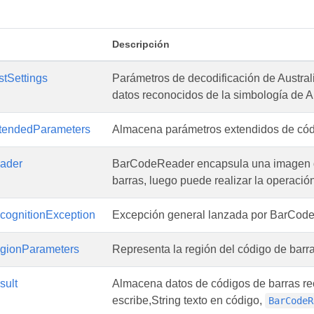
Descripción
stSettings
Parámetros de decodificación de Austral
datos reconocidos de la simbología de A
tendedParameters
Almacena parámetros extendidos de cód
ader
BarCodeReader encapsula una imagen q
barras, luego puede realizar la operaci
ognitionException
Excepción general lanzada por BarCod
gionParameters
Representa la región del código de barra
ult
Almacena datos de códigos de barras r
escribe,String texto en código,
BarCodeR