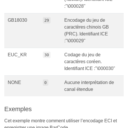
:"\000028"
GB18030
Encodage du jeu de
29
caractères chinois GB
(PRC). Identifiant ICE
:"\000029"
EUC_KR
Codage du jeu de
30
caractères coréen.
Identifiant ICE :"\000030"
NONE
Aucune interprétation de
0
canal étendue
Exemples
Cet exemple montre comment utiliser l’encodage ECI et
enregistrer une image BarCode.