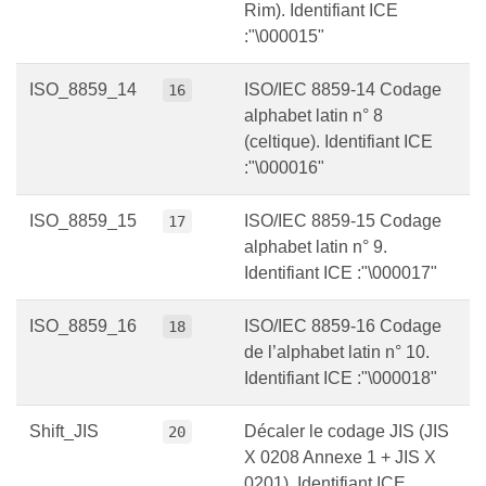
Rim). Identifiant ICE
:"\000015"
ISO_8859_14
ISO/IEC 8859-14 Codage
16
alphabet latin n° 8
(celtique). Identifiant ICE
:"\000016"
ISO_8859_15
ISO/IEC 8859-15 Codage
17
alphabet latin n° 9.
Identifiant ICE :"\000017"
ISO_8859_16
ISO/IEC 8859-16 Codage
18
de l’alphabet latin n° 10.
Identifiant ICE :"\000018"
Shift_JIS
Décaler le codage JIS (JIS
20
X 0208 Annexe 1 + JIS X
0201). Identifiant ICE