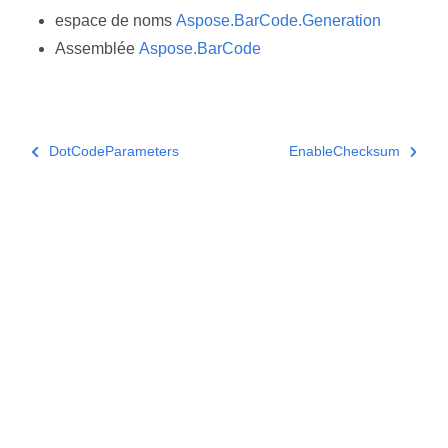
espace de noms
Aspose.BarCode.Generation
Assemblée
Aspose.BarCode
DotCodeParameters
EnableChecksum
Abonnez-vous aux mises à jour des
produits Aspose
Recevez des newsletters et des offres mensuelles
directement dans votre boîte aux lettres.