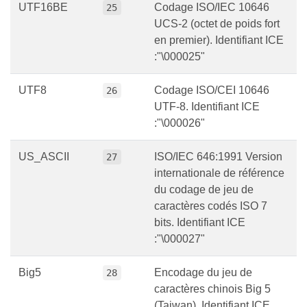
UTF16BE
Codage ISO/IEC 10646
25
UCS-2 (octet de poids fort
en premier). Identifiant ICE
:"\000025"
UTF8
Codage ISO/CEI 10646
26
UTF-8. Identifiant ICE
:"\000026"
US_ASCII
ISO/IEC 646:1991 Version
27
internationale de référence
du codage de jeu de
caractères codés ISO 7
bits. Identifiant ICE
:"\000027"
Big5
Encodage du jeu de
28
caractères chinois Big 5
(Taiwan). Identifiant ICE