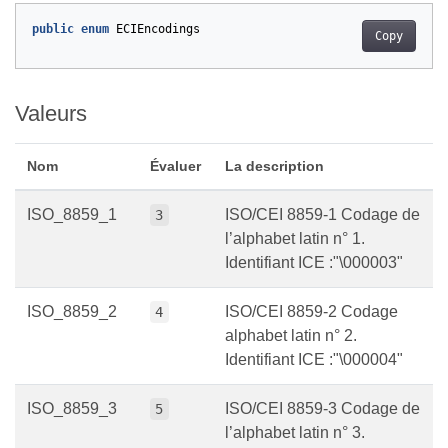
public
enum
ECIEncodings
Copy
Valeurs
Nom
Évaluer
La description
ISO_8859_1
ISO/CEI 8859-1 Codage de
3
l’alphabet latin n° 1.
Identifiant ICE :"\000003"
ISO_8859_2
ISO/CEI 8859-2 Codage
4
alphabet latin n° 2.
Identifiant ICE :"\000004"
ISO_8859_3
ISO/CEI 8859-3 Codage de
5
l’alphabet latin n° 3.