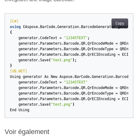
[C#]
Copy
using
(
Aspose
.
BarCode
.
Generation
.
BarcodeGenerator
generator
{
generator
.
CodeText
=
"12345TEXT"
;
generator
.
Parameters
.
Barcode
.
QR
.
QrEncodeMode
=
QREncode
generator
.
Parameters
.
Barcode
.
QR
.
QrEncodeType
=
QREncode
generator
.
Parameters
.
Barcode
.
QR
.
QrECIEncoding
=
ECIEnco
generator
.
Save
(
"test.png"
);
}
[VB.NET]
Using
generator
As
New
Aspose
.
BarCode
.
Generation
.
BarcodeGen
generator
.
CodeText
=
"12345TEXT"
generator
.
Parameters
.
Barcode
.
QR
.
QrEncodeMode
=
QREncode
generator
.
Parameters
.
Barcode
.
QR
.
QrEncodeType
=
QREncode
generator
.
Parameters
.
Barcode
.
QR
.
QrECIEncoding
=
ECIEnco
generator
.
Save
(
"test.png"
)
End
Using
Voir également