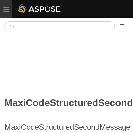
नेविगेशन टॉगल करें
MaxiCodeStructuredSecon
MaxiCodeStructuredSecondMessage