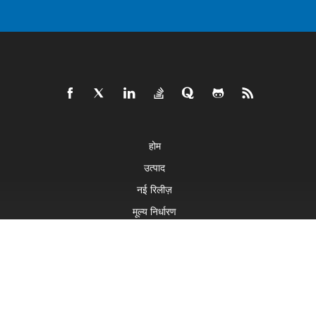
होम
उत्पाद
नई रिलीज़
मूल्य निर्धारण
डॉक्स
लाइव डेमो
मुफ़्त सहायता
मुफ़्त परामर्श