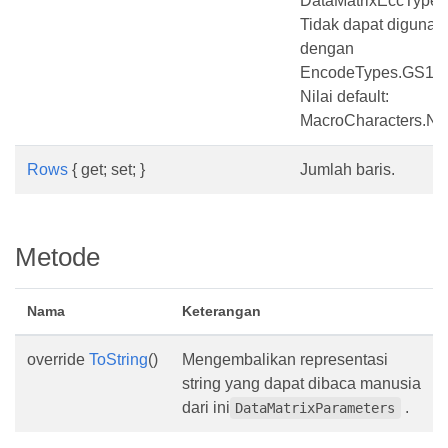
DataMatrixEccType.
Tidak dapat digunak
dengan
EncodeTypes.GS1Da
Nilai default:
MacroCharacters.No
Rows
{ get; set; }
Jumlah baris.
Metode
Nama
Keterangan
override
ToString
()
Mengembalikan representasi
string yang dapat dibaca manusia
dari ini
.
DataMatrixParameters