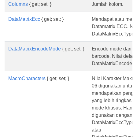
Columns
{ get; set; }
Jumlah kolom.
DataMatrixEcc
{ get; set; }
Mendapat atau menye
Datamatrix ECC. Nila
DataMatrixEccType.
DataMatrixEncodeMode
{ get; set; }
Encode mode dari D
barcode. Nilai defaul
DataMatrixEncodeMo
MacroCharacters
{ get; set; }
Nilai Karakter Makro
06 digunakan untuk
mendapatkan pengk
yang lebih ringkas 
mode khusus. Hanya
digunakan dengan
DataMatrixEccType.
atau