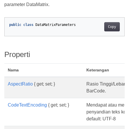
parameter DataMatrix.
public
class
DataMatrixParameters
Copy
Properti
Nama
Keterangan
AspectRatio
{ get; set; }
Rasio Tinggi/Lebar 
BarCode.
CodeTextEncoding
{ get; set; }
Mendapat atau meny
penyandian teks kode
default: UTF-8