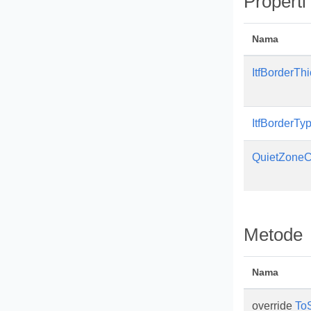
Properti
Nama
ItfBorderTh
ItfBorderTy
QuietZoneC
Metode
Nama
override
ToS