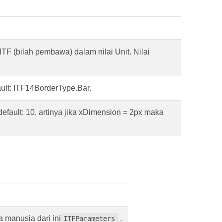
TF (bilah pembawa) dalam nilai Unit. Nilai
fault: ITF14BorderType.Bar.
efault: 10, artinya jika xDimension = 2px maka
 manusia dari ini
.
ITFParameters