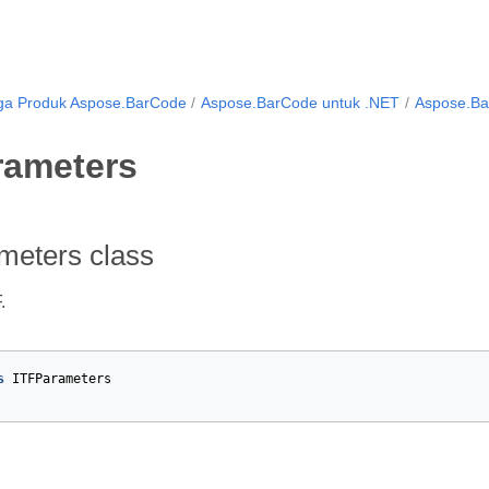
ga Produk Aspose.BarCode
Aspose.BarCode untuk .NET
Aspose.Ba
rameters
meters class
.
s
ITFParameters