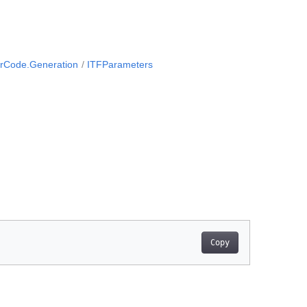
rCode.Generation
ITFParameters
Copy