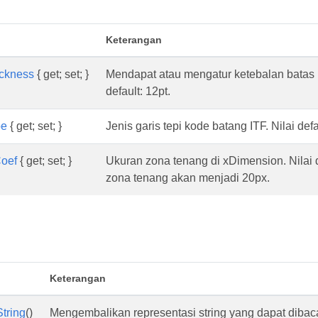
Keterangan
ickness
{ get; set; }
Mendapat atau mengatur ketebalan batas I
default: 12pt.
pe
{ get; set; }
Jenis garis tepi kode batang ITF. Nilai de
oef
{ get; set; }
Ukuran zona tenang di xDimension. Nilai d
zona tenang akan menjadi 20px.
Keterangan
tring
()
Mengembalikan representasi string yang dapat dibaca