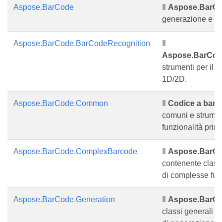
Aspose.BarCode
Il
Aspose.BarC
generazione e il 
Aspose.BarCode.BarCodeRecognition
Il
Aspose.BarCod
strumenti per il 
1D/2D.
Aspose.BarCode.Common
Il
Codice a bar
comuni e strumen
funzionalità princ
Aspose.BarCode.ComplexBarcode
Il
Aspose.BarC
contenente class
di complesse fun
Aspose.BarCode.Generation
Il
Aspose.BarCo
classi generali p