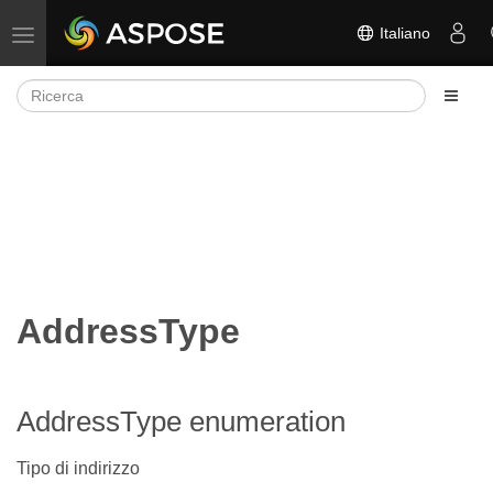
Italiano
Attiva/disattiva la navigazione
AddressType
AddressType enumeration
Tipo di indirizzo