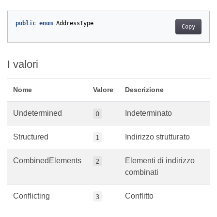
public
enum
AddressType
Copy
I valori
Nome
Valore
Descrizione
Undetermined
Indeterminato
0
Structured
Indirizzo strutturato
1
CombinedElements
Elementi di indirizzo
2
combinati
Conflicting
Conflitto
3