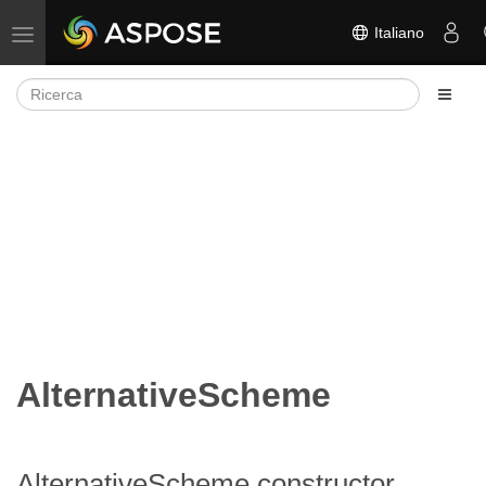
Italiano
Attiva/disattiva la navigazione
AlternativeScheme
AlternativeScheme constructor