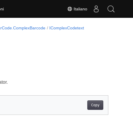
Italiano
ni
arCode.ComplexBarcode
IComplexCodetext
tor.
Copy