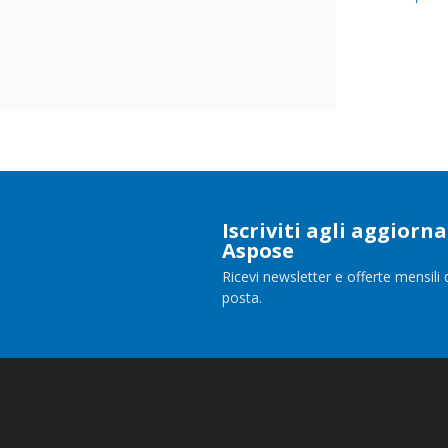
Iscriviti agli aggior
Aspose
Ricevi newsletter e offerte mensili 
posta.