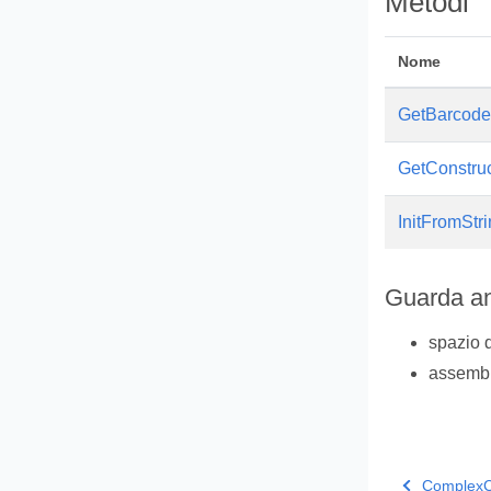
Metodi
Nome
GetBarcod
GetConstru
InitFromStr
Guarda a
spazio 
assemb
ComplexC