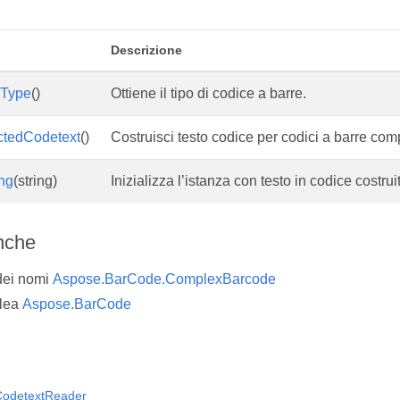
Descrizione
eType
()
Ottiene il tipo di codice a barre.
ctedCodetext
()
Costruisci testo codice per codici a barre com
ing
(string)
Inizializza l’istanza con testo in codice costrui
nche
dei nomi
Aspose.BarCode.ComplexBarcode
lea
Aspose.BarCode
odetextReader