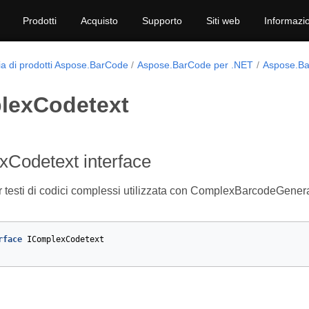
Prodotti
Acquisto
Supporto
Siti web
Informazio
ia di prodotti Aspose.BarCode
Aspose.BarCode per .NET
Aspose.B
lexCodetext
xCodetext interface
er testi di codici complessi utilizzata con ComplexBarcodeGenera
rface
IComplexCodetext