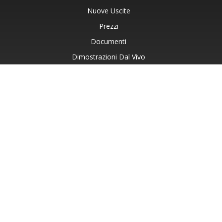
Nuove Uscite
Prezzi
Documenti
Dimostrazioni Dal Vivo
Supporto Gratuito
Consulenza Gratuita
Assistenza A Pagamento
Blog
Siti Web
Informazioni Su
© Aspose Pty Ltd 2001-2026. Tutti i diritti riservati.
Informativa sulla privacy
Termini di utilizzo
Contatto