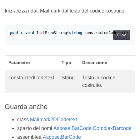
Inizializza i dati Mailmark dal testo del codice costruito.
public
void
InitFromString
(
string
constructedCodetext
)
Copy
Parametro
Tipo
Descrizione
constructedCodetext
String
Testo in codice
costruito.
Guarda anche
class
Mailmark2DCodetext
spazio dei nomi
Aspose.BarCode.ComplexBarcode
assemblea
Aspose.BarCode