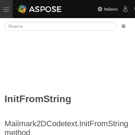
Italiano
Attiva/disattiva la navigazione
InitFromString
Mailmark2DCodetext.InitFromString
method