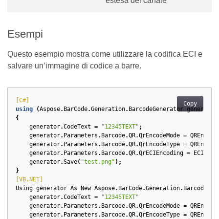
estesa del canale
Esempi
Questo esempio mostra come utilizzare la codifica ECI e
salvare un’immagine di codice a barre.
[C#]
Copy
using
(
Aspose
.
BarCode
.
Generation
.
BarcodeGenerator
generator
{
generator
.
CodeText
=
"12345TEXT"
;
generator
.
Parameters
.
Barcode
.
QR
.
QrEncodeMode
=
QREncode
generator
.
Parameters
.
Barcode
.
QR
.
QrEncodeType
=
QREncode
generator
.
Parameters
.
Barcode
.
QR
.
QrECIEncoding
=
ECIEnco
generator
.
Save
(
"test.png"
);
}
[VB.NET]
Using
generator
As
New
Aspose
.
BarCode
.
Generation
.
BarcodeGen
generator
.
CodeText
=
"12345TEXT"
generator
.
Parameters
.
Barcode
.
QR
.
QrEncodeMode
=
QREncode
generator
.
Parameters
.
Barcode
.
QR
.
QrEncodeType
=
QREncode