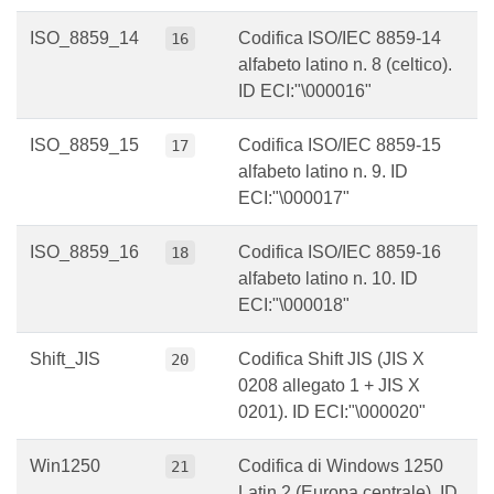
ISO_8859_14
Codifica ISO/IEC 8859-14
16
alfabeto latino n. 8 (celtico).
ID ECI:"\000016"
ISO_8859_15
Codifica ISO/IEC 8859-15
17
alfabeto latino n. 9. ID
ECI:"\000017"
ISO_8859_16
Codifica ISO/IEC 8859-16
18
alfabeto latino n. 10. ID
ECI:"\000018"
Shift_JIS
Codifica Shift JIS (JIS X
20
0208 allegato 1 + JIS X
0201). ID ECI:"\000020"
Win1250
Codifica di Windows 1250
21
Latin 2 (Europa centrale). ID