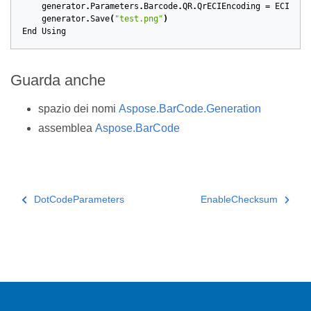
generator
.
Parameters
.
Barcode
.
QR
.
QrECIEncoding
=
ECIEnco
generator
.
Save
(
"test.png"
)
End
Using
Guarda anche
spazio dei nomi
Aspose.BarCode.Generation
assemblea
Aspose.BarCode
DotCodeParameters
EnableChecksum