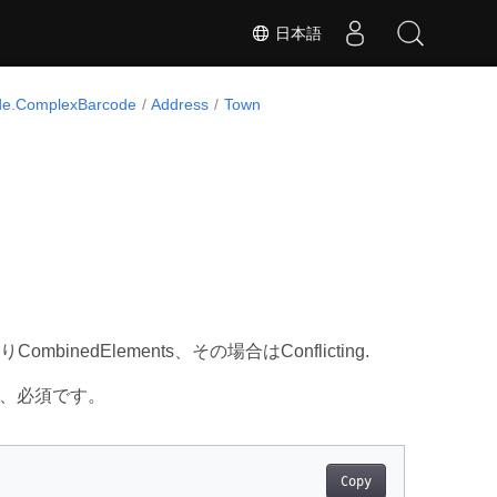
日本語
de.ComplexBarcode
Address
Town
nedElements、その場合はConflicting.
、必須です。
Copy