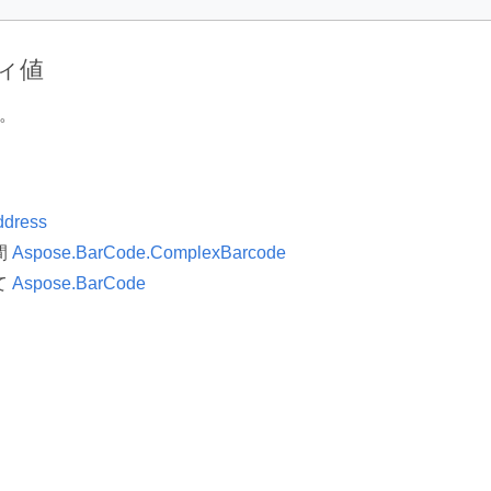
ィ値
。
ddress
間
Aspose.BarCode.ComplexBarcode
て
Aspose.BarCode