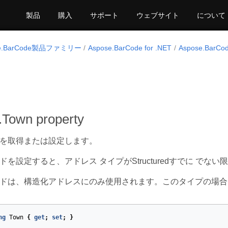
製品
購入
サポート
ウェブサイト
について
se.BarCode製品ファミリー
Aspose.BarCode for .NET
Aspose.BarCo
.Town property
を取得または設定します。
設定すると、アドレス タイプがStructuredすでに でない限りCombi
ドは、構造化アドレスにのみ使用されます。このタイプの場合
ng
Town
{
get
;
set
;
}