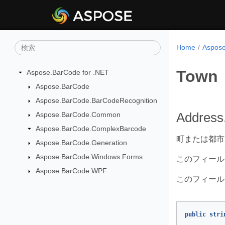
Home
Aspo
Town
Aspose.BarCode for .NET
Aspose.BarCode
Aspose.BarCode.BarCodeRecognition
Aspose.BarCode.Common
Address
Aspose.BarCode.ComplexBarcode
町または都市
Aspose.BarCode.Generation
Aspose.BarCode.Windows.Forms
このフィールドを
Aspose.BarCode.WPF
このフィール
public
stri