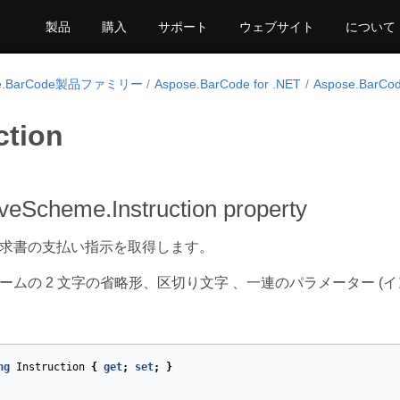
製品
購入
サポート
ウェブサイト
について
se.BarCode製品ファミリー
Aspose.BarCode for .NET
Aspose.BarCo
ction
iveScheme.Instruction property
求書の支払い指示を取得します。
ームの 2 文字の省略形、区切り文字 、一連のパラメーター (イ
ng
Instruction
{
get
;
set
;
}