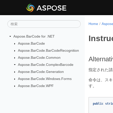
Home
Aspo
Instru
Aspose.BarCode for .NET
Aspose.BarCode
Aspose.BarCode.BarCodeRecognition
Aspose.BarCode.Common
Alternat
Aspose.BarCode.ComplexBarcode
指定された請
Aspose.BarCode.Generation
Aspose.BarCode.Windows.Forms
命令は、スキ
Aspose.BarCode.WPF
す。
public
stri