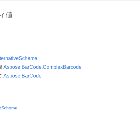
ィ値
ternativeScheme
間
Aspose.BarCode.ComplexBarcode
て
Aspose.BarCode
veScheme