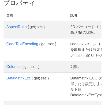
プロパティ
名前
説明
AspectRatio
{ get; set; }
2D バーコード モ
高さ/幅の比率.
CodeTextEncoding
{ get; set; }
codetext のエン
を取得または設定し
フォルト値: UTF-8
Columns
{ get; set; }
列数.
DataMatrixEcc
{ get; set; }
Datamatrix ECC
得または設定します
ルト値:
DataMatrixEccType.