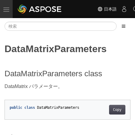
日本語
ナビゲーションの切り替え
DataMatrixParameters
DataMatrixParameters class
DataMatrix パラメーター。
public
class
DataMatrixParameters
Copy