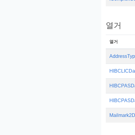
열거
열거
AddressTy
HIBCLICDa
HIBCPASDa
HIBCPASDa
Mailmark2