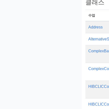
클래스
수업
Address
Alternativ
ComplexBar
ComplexCo
HIBCLICCo
HIBCLICCo