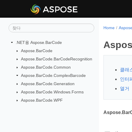
Home
Aspos
Aspos
.NET용 Aspose.BarCode
Aspose.BarCode
Aspose.BarCode.BarCodeRecognition
Aspose.BarCode.Common
클래
Aspose.BarCode.ComplexBarcode
인터
Aspose.BarCode.Generation
열거
Aspose.BarCode.Windows.Forms
Aspose.BarCode.WPF
Aspose.Bar