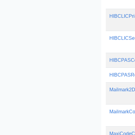
HIBCLICPri
HIBCLICSec
HIBCPASCo
HIBCPASR
Mailmark2D
MailmarkCo
MaxiCodeC