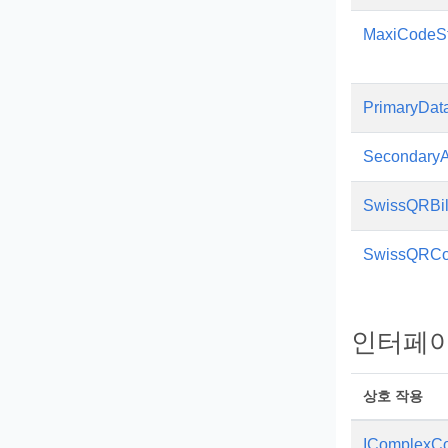
MaxiCodeS
PrimaryDat
SecondaryA
SwissQRBil
SwissQRCo
인터페
상호 작용
IComplexCo