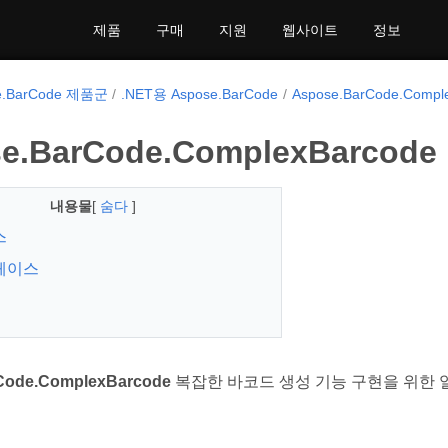
제품
구매
지원
웹사이트
정보
e.BarCode 제품군
.NET용 Aspose.BarCode
Aspose.BarCode.Compl
e.BarCode.ComplexBarcode
내용물
[
숨다
]
스
페이스
Code.ComplexBarcode
복잡한 바코드 생성 기능 구현을 위한 