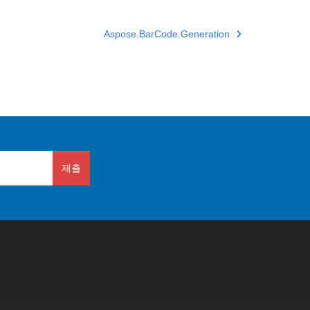
Aspose.BarCode.Generation
제출