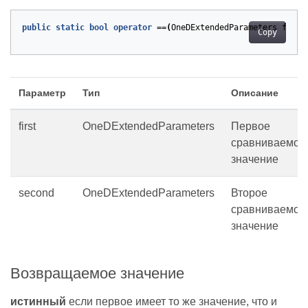
public
static
bool
operator
==(
OneDExtendedParameters
first
Copy
Параметр
Тип
Описание
first
OneDExtendedParameters
Первое
сравниваемое
значение
second
OneDExtendedParameters
Второе
сравниваемое
значение
Возвращаемое значение
истинный
если первое имеет то же значение, что и