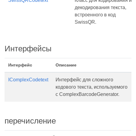
SwissQRCodetext
Класс для кодирования и
декодирования текста,
встроенного в код
SwissQR.
Интерфейсы
Интерфейс
Описание
IComplexCodetext
Интерфейс для сложного
кодового текста, используемого
с ComplexBarcodeGenerator.
перечисление