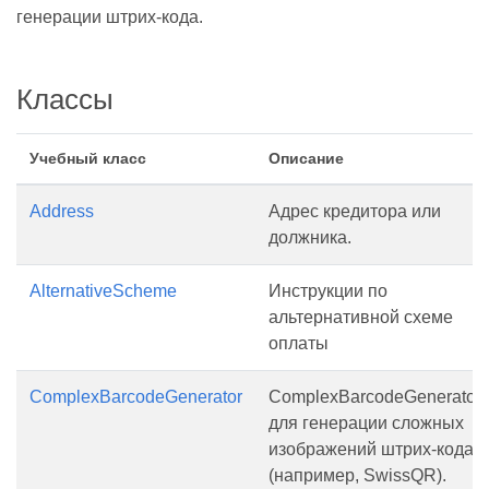
генерации штрих-кода.
Классы
Учебный класс
Описание
Address
Адрес кредитора или
должника.
AlternativeScheme
Инструкции по
альтернативной схеме
оплаты
ComplexBarcodeGenerator
ComplexBarcodeGenerator
для генерации сложных
изображений штрих-кода
(например, SwissQR).