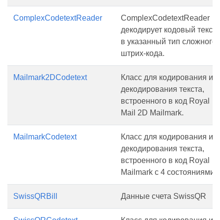
ComplexCodetextReader
ComplexCodetextReader
декодирует кодовый текст
в указанный тип сложного
штрих-кода.
Mailmark2DCodetext
Класс для кодирования и
декодирования текста,
встроенного в код Royal
Mail 2D Mailmark.
MailmarkCodetext
Класс для кодирования и
декодирования текста,
встроенного в код Royal
Mailmark с 4 состояниями.
SwissQRBill
Данные счета SwissQR