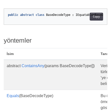
public
abstract
class
BaseDecodeType
:
IEquatable
<
BaseDecod
Copy
yöntemler
İsim
Tanım
abstract
ContainsAny
(params BaseDecodeType[])
Veril
türler
‘ye da
belirl
Equals
(BaseDecodeType)
Bu örn
örnekl
göste