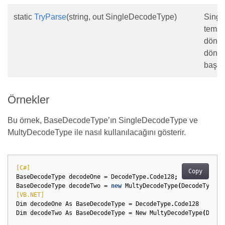
static
TryParse
(string, out SingleDecodeType)
Singl
temsil
dönüş
dönüş
başarı
Örnekler
Bu örnek, BaseDecodeType’ın SingleDecodeType ve
MultyDecodeType ile nasıl kullanılacağını gösterir.
[C#]
Copy
BaseDecodeType
decodeOne
=
DecodeType
.
Code128
;
BaseDecodeType
decodeTwo
=
new
MultyDecodeType
(
DecodeType
.
C
[VB.NET]
Dim
decodeOne
As
BaseDecodeType
=
DecodeType
.
Code128
Dim
decodeTwo
As
BaseDecodeType
=
New
MultyDecodeType
(
Decod