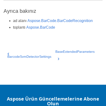
Ayrıca bakınız
ad alanı
Aspose.BarCode.BarCodeRecognition
toplantı
Aspose.BarCode
BaseExtendedParameters
BarcodeSvmDetectorSettings
Aspose Ürün Güncellemelerine Abone
Olun