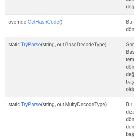
değer
override
GetHashCode
()
Bu ör
döndü
static
TryParse
(string, out BaseDecodeType)
Somut
BaseD
temsil
dönüş
değer
başarı
olduğ
static
TryParse
(string, out MultyDecodeType)
Bir M
dize t
dönüş
dönüş
başarı