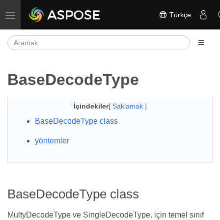
Türkçe
Gezinmeyi aç/kapat
BaseDecodeType
İçindekiler
[
Saklamak
]
BaseDecodeType class
yöntemler
BaseDecodeType class
MultyDecodeType ve SingleDecodeType. için temel sınıf