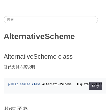
AlternativeScheme
AlternativeScheme class
替代支付方案说明
public
sealed
class
AlternativeScheme
:
IEquatable
<
Alternat
Copy
构造函数