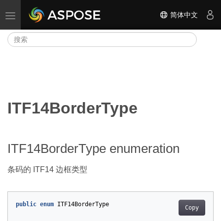
简体中文
切换导航
ITF14BorderType
ITF14BorderType enumeration
条码的 ITF14 边框类型
public
enum
ITF14BorderType
Copy