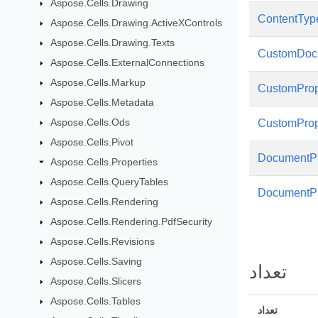
Aspose.Cells.Drawing
ContentType
Aspose.Cells.Drawing.ActiveXControls
Aspose.Cells.Drawing.Texts
CustomDocu
Aspose.Cells.ExternalConnections
Aspose.Cells.Markup
CustomProp
Aspose.Cells.Metadata
Aspose.Cells.Ods
CustomProp
Aspose.Cells.Pivot
DocumentPr
Aspose.Cells.Properties
Aspose.Cells.QueryTables
DocumentPr
Aspose.Cells.Rendering
Aspose.Cells.Rendering.PdfSecurity
Aspose.Cells.Revisions
Aspose.Cells.Saving
تعداد
Aspose.Cells.Slicers
Aspose.Cells.Tables
تعداد