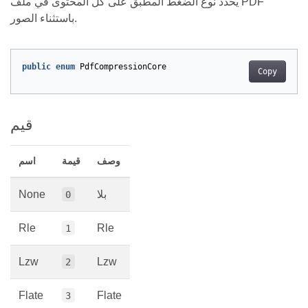
يحدد نوع الضغط المطبق على كل المحتوى في ملف PDF
باستثناء الصور.
public
enum
PdfCompressionCore
Copy
قيم
وصف
قيمة
اسم
بلا
None
0
Rle
Rle
1
Lzw
Lzw
2
Flate
Flate
3