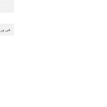
يحدد مجموعة كل كائنات Slicer في ورقة العمل المحددة.