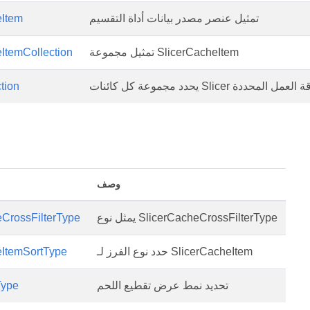
تمثيل عنصر مصدر بيانات أداة التقسيم
eItem
تمثيل مجموعة SlicerCacheItem
ItemCollection
tion
وصف
يمثل نوع SlicerCacheCrossFilterType
eCrossFilterType
حدد نوع الفرز لـ SlicerCacheItem
eItemSortType
تحديد نمط عرض تقطيع اللحم
Type