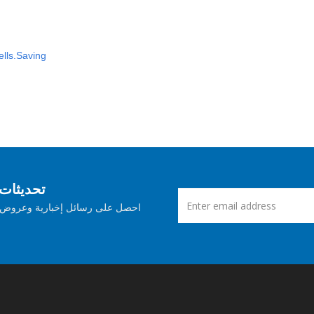
lls.Saving
اشترك في Aspose ت
احصل على رسائل إخبارية وعروض ش