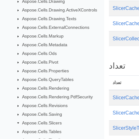
Aspose.Cells.Drawing
SlicerCach
Aspose.Cells.Drawing.ActiveXControls
Aspose.Cells.Drawing.Texts
SlicerCache
Aspose.Cells.ExternalConnections
Aspose.Cells.Markup
SlicerCollec
Aspose.Cells.Metadata
Aspose.Cells.Ods
Aspose.Cells.Pivot
تعداد
Aspose.Cells.Properties
Aspose.Cells.QueryTables
تعداد
Aspose.Cells.Rendering
Aspose.Cells.Rendering.PdfSecurity
SlicerCach
Aspose.Cells.Revisions
SlicerCach
Aspose.Cells.Saving
Aspose.Cells.Slicers
SlicerStyle
Aspose.Cells.Tables