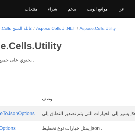
عن
مواقع الويب
يدعم
شراء
منتجات
Aspose.Cells.Utility
Aspose.Cells لـ .NET
Aspose.Cells عائلة المنتج
.Cells.Utility
يحتوي على جميع فئات المرافق .
وصف
م تصدير النطاق إلى json.
eToJsonOptions
يمثل خيارات نوع تخطيط json .
Options