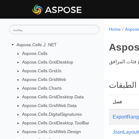
Home
Aspose
Aspose.Cells لـ .NET
Aspose.Cells
Aspose.Cells.GridDesktop
Aspose.Cells.GridJs
Aspose.Cells.GridWeb
الطبقات
Aspose.Cells.Charts
Aspose.Cells.GridDesktop.Data
فصل
Aspose.Cells.GridWeb.Data
Aspose.Cells.DigitalSignatures
ExportRang
Aspose.Cells.GridDesktop.ToolBar
Aspose.Cells.GridWeb.Design
JsonLayout