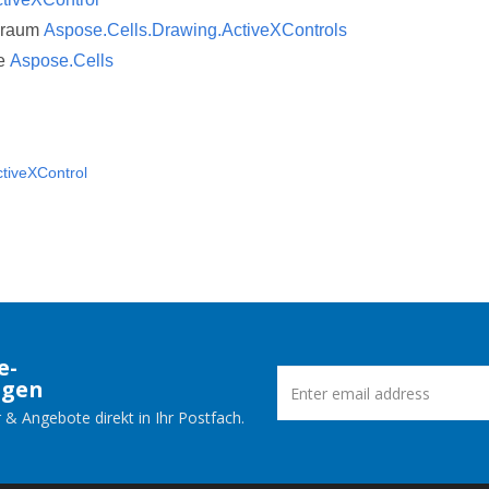
sraum
Aspose.Cells.Drawing.ActiveXControls
e
Aspose.Cells
tiveXControl
e-
ngen
 & Angebote direkt in Ihr Postfach.