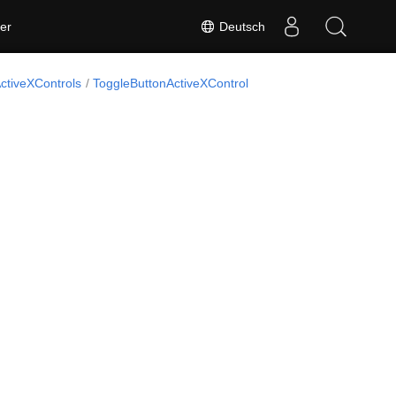
Deutsch
er
ctiveXControls
ToggleButtonActiveXControl