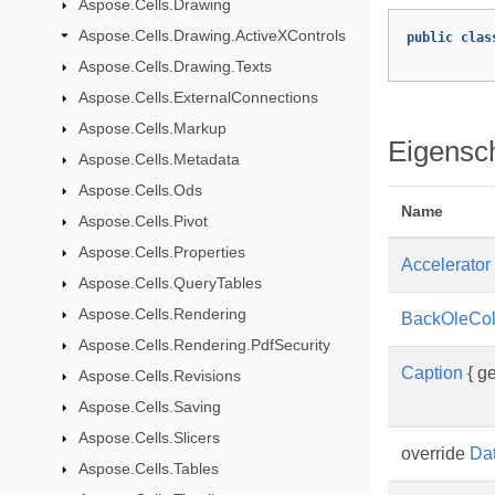
Aspose.Cells.Drawing
Aspose.Cells.Drawing.ActiveXControls
public
clas
Aspose.Cells.Drawing.Texts
Aspose.Cells.ExternalConnections
Aspose.Cells.Markup
Eigensc
Aspose.Cells.Metadata
Aspose.Cells.Ods
Name
Aspose.Cells.Pivot
Aspose.Cells.Properties
Accelerator
Aspose.Cells.QueryTables
Aspose.Cells.Rendering
BackOleCol
Aspose.Cells.Rendering.PdfSecurity
Caption
{ ge
Aspose.Cells.Revisions
Aspose.Cells.Saving
Aspose.Cells.Slicers
override
Da
Aspose.Cells.Tables