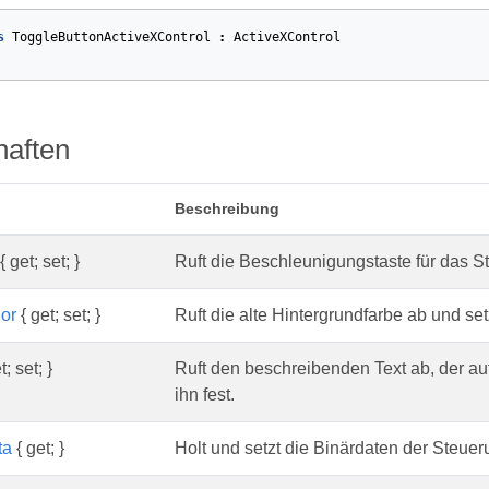
s
ToggleButtonActiveXControl
:
ActiveXControl
haften
Beschreibung
{ get; set; }
Ruft die Beschleunigungstaste für das St
or
{ get; set; }
Ruft die alte Hintergrundfarbe ab und setz
t; set; }
Ruft den beschreibenden Text ab, der au
ihn fest.
ta
{ get; }
Holt und setzt die Binärdaten der Steuer