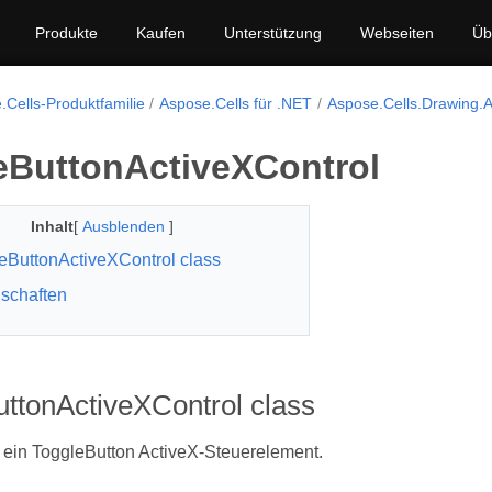
Produkte
Kaufen
Unterstützung
Webseiten
Üb
.Cells-Produktfamilie
Aspose.Cells für .NET
Aspose.Cells.Drawing.A
eButtonActiveXControl
Inhalt
[
Ausblenden
]
eButtonActiveXControl class
schaften
ttonActiveXControl class
 ein ToggleButton ActiveX-Steuerelement.