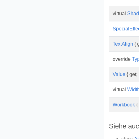
virtual
Sha
SpecialEffe
TextAlign
{ g
override
Ty
Value
{ get; 
virtual
Widt
Workbook
{ 
Siehe au
class
Ac