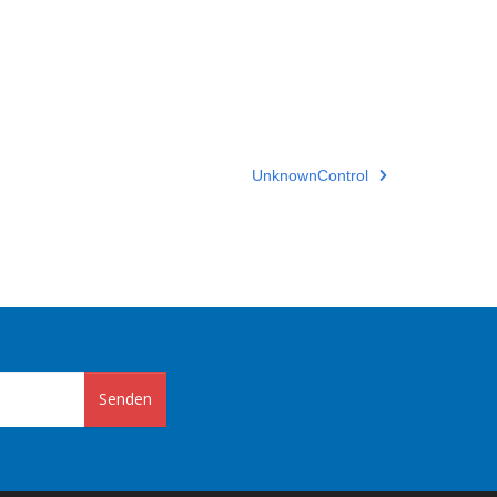
UnknownControl
Senden