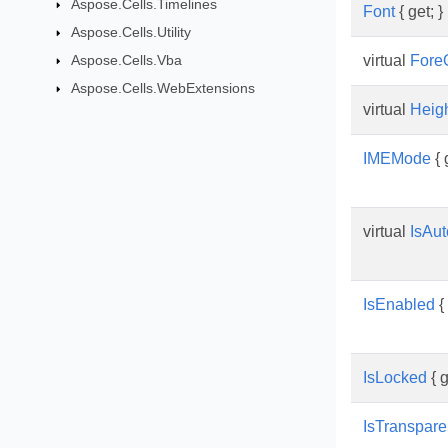
Aspose.Cells.Timelines
Font
{ get; }
Aspose.Cells.Utility
Aspose.Cells.Vba
virtual
Fore
Aspose.Cells.WebExtensions
virtual
Heig
IMEMode
{ 
virtual
IsAu
IsEnabled
{ 
IsLocked
{ g
IsTranspare