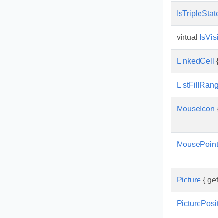
IsTripleStat
virtual
IsVis
LinkedCell
{
ListFillRan
MouseIcon
{
MousePoint
Picture
{ get
PicturePosi