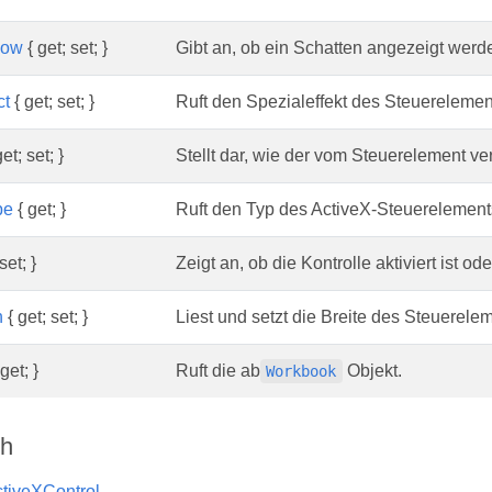
dow
{ get; set; }
Gibt an, ob ein Schatten angezeigt werde
ct
{ get; set; }
Ruft den Spezialeffekt des Steuerelement
et; set; }
Stellt dar, wie der vom Steuerelement ve
pe
{ get; }
Ruft den Typ des ActiveX-Steuerelement
set; }
Zeigt an, ob die Kontrolle aktiviert ist ode
h
{ get; set; }
Liest und setzt die Breite des Steuerele
get; }
Ruft die ab
Objekt.
Workbook
ch
tiveXControl