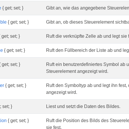
e
{ get; set; }
Gibt an, wie das angegebene Steuerelem
ible
{ get; set; }
Gibt an, ob dieses Steuerelement sichtbar
 get; set; }
Ruft die verknüpfte Zelle ab und legt sie f
ge
{ get; set; }
Ruft den Füllbereich der Liste ab und legt
 get; set; }
Ruft ein benutzerdefiniertes Symbol ab u
Steuerelement angezeigt wird.
er
{ get; set; }
Ruft den Symboltyp ab und legt ihn fest,
angezeigt wird.
; set; }
Liest und setzt die Daten des Bildes.
tion
{ get; set; }
Ruft die Position des Bilds des Steuerele
sie fest.