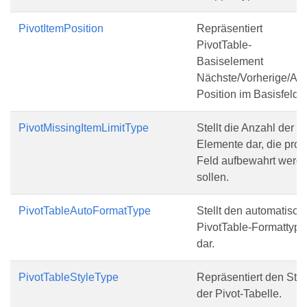
PivotItemPosition
Repräsentiert
PivotTable-
Basiselement
Nächste/Vorherige/All
Position im Basisfeld .
PivotMissingItemLimitType
Stellt die Anzahl der
Elemente dar, die pro
Feld aufbewahrt werd
sollen.
PivotTableAutoFormatType
Stellt den automatisch
PivotTable-Formattyp
dar.
PivotTableStyleType
Repräsentiert den Stilt
der Pivot-Tabelle.