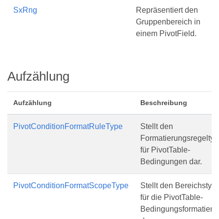
SxRng
Repräsentiert den
Gruppenbereich in
einem PivotField.
Aufzählung
Aufzählung
Beschreibung
PivotConditionFormatRuleType
Stellt den
Formatierungsregeltyp
für PivotTable-
Bedingungen dar.
PivotConditionFormatScopeType
Stellt den Bereichstyp
für die PivotTable-
Bedingungsformatieru