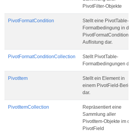
PivotFilter-Objekte
PivotFormatCondition
Stellt eine PivotTable-
Formatbedingung in der
PivotFormatCondition-
Auflistung dar.
PivotFormatConditionCollection
Stellt PivotTable-
Formatbedingungen dar
PivotItem
Stellt ein Element in
einem PivotField-Berich
dar.
PivotItemCollection
Repräsentiert eine
Sammlung aller
PivotItem-Objekte im de
PivotField