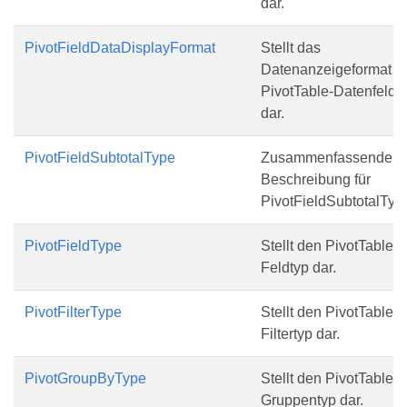
dar.
PivotFieldDataDisplayFormat
Stellt das
Datenanzeigeformat i
PivotTable-Datenfeld
dar.
PivotFieldSubtotalType
Zusammenfassende
Beschreibung für
PivotFieldSubtotalTyp
PivotFieldType
Stellt den PivotTable-
Feldtyp dar.
PivotFilterType
Stellt den PivotTable-
Filtertyp dar.
PivotGroupByType
Stellt den PivotTable-
Gruppentyp dar.