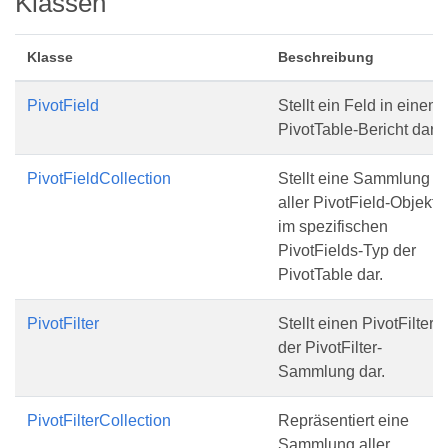
Klassen
Klasse
Beschreibung
PivotField
Stellt ein Feld in einem
PivotTable-Bericht dar.
PivotFieldCollection
Stellt eine Sammlung
aller PivotField-Objekte
im spezifischen
PivotFields-Typ der
PivotTable dar.
PivotFilter
Stellt einen PivotFilter i
der PivotFilter-
Sammlung dar.
PivotFilterCollection
Repräsentiert eine
Sammlung aller