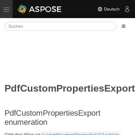
Deutsch
Navigation umschalten
PdfCustomPropertiesExport
PdfCustomPropertiesExport
enumeration
Gibt den Weg an
CustomDocumentPropertyCollection